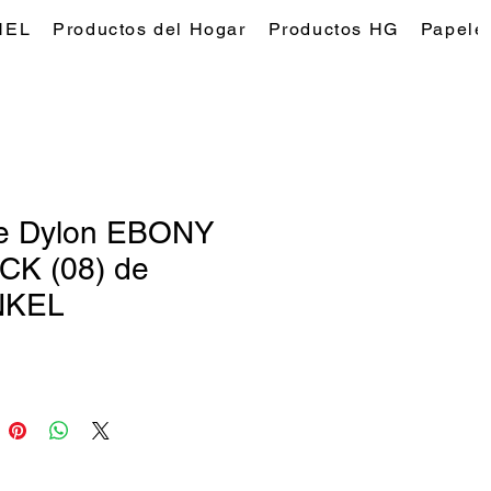
NEL
Productos del Hogar
Productos HG
Papeles
te Dylon EBONY
CK (08) de
NKEL