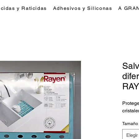
icidas y Raticidas
Adhesivos y Siliconas
A GRA
Salv
dife
RA
Protege
cristale
Tamaño
Elegir