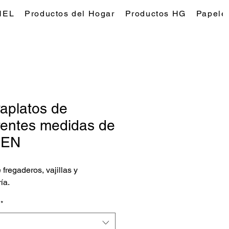
NEL
Productos del Hogar
Productos HG
Papeles
aplatos de
rentes medidas de
YEN
 fregaderos, vajillas y
ría.
*