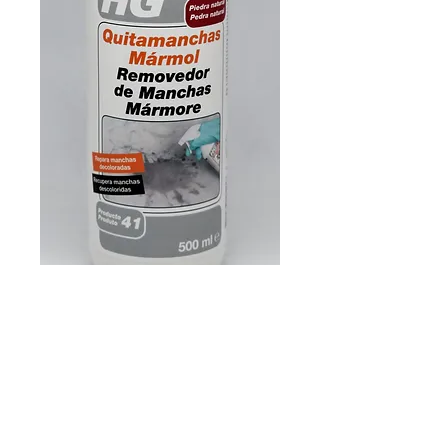
Quitamanchas de
mármol de HG
(500 ml)