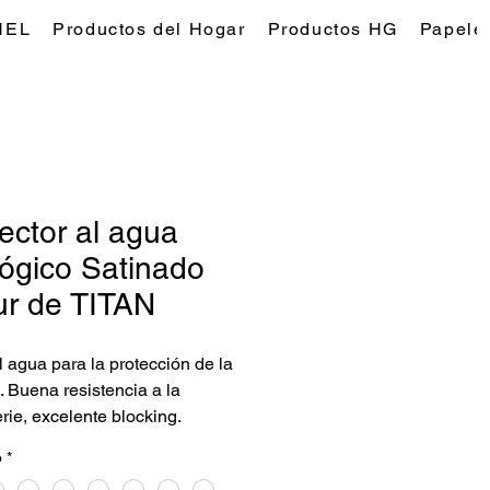
NEL
Productos del Hogar
Productos HG
Papeles
ector al agua
ógico Satinado
ur de TITAN
l agua para la protección de la
 Buena resistencia a la
rie, excelente blocking.
e filtros ultravioleta. Secado
o
*
 No amarillea.