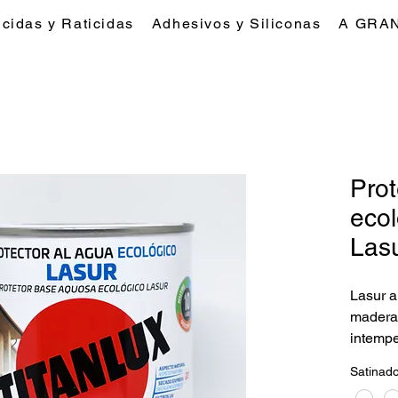
icidas y Raticidas
Adhesivos y Siliconas
A GRA
Prot
ecol
Las
Lasur a
madera.
intempe
Contien
Satinad
rápido.