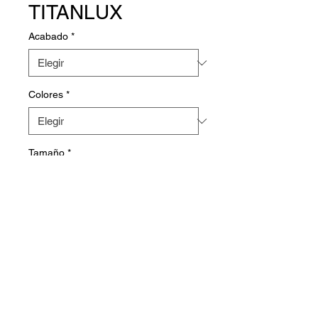
TITANLUX
Acabado
*
Colores
*
Tamaño
*
Pintura lavable de interior/exterior
que cubre con una sola capa.
Decora paredes y techos con un
acabado de calidad y muy
resistente. Sin olor. No gotea ni
salpica. Con conservante anti-