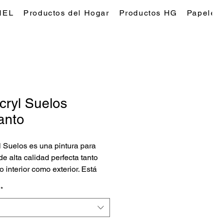
NEL
Productos del Hogar
Productos HG
Papeles
cryl Suelos
anto
l Suelos es una pintura para
de alta calidad perfecta tanto
o interior como exterior. Está
almente diseñada para
*
ionar un acabado resistente y
o que pueda soportar el tráfico
 y las condiciones climáticas