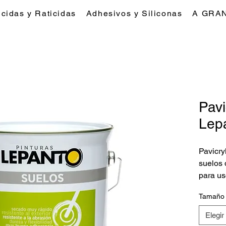
icidas y Raticidas
Adhesivos y Siliconas
A GRA
Pavi
Lep
Pavicry
suelos 
para us
especi
Tamaño
proporc
durader
Elegir
intenso