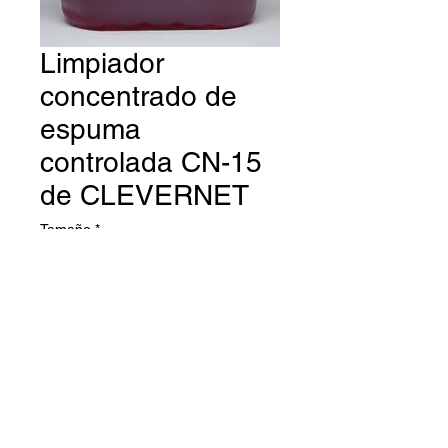
Limpiador
concentrado de
espuma
controlada CN-15
de CLEVERNET
Tamaño
*
Limpiador alcalino de acción
rápida y espuma controlada,
formulado para la limpieza con
fregadora
automática. Sumamente versátil.
No afecta las pinturas. Puede