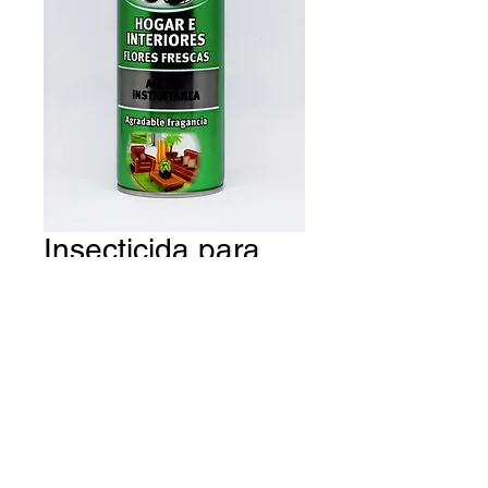
Insecticida para
hogar e interiores
de RAID (600 ml)
Agradable fragancia a flores
frescas. Acción instantánea.