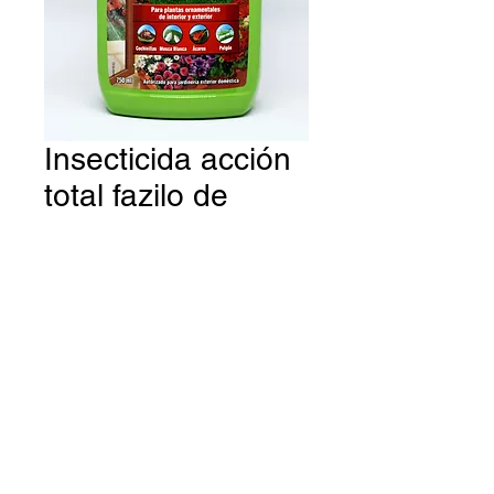
Insecticida acción
total fazilo de
COMPO (750 ml)
Insecticida COMPO acción total
Fazilo
para ámbito doméstico,
terraza, jardín y hogar. Este
insecticida es eficaz para
combatir y repeler las plagas de
pulgones, ácaros, cochinillas y
mosca blanca.
© 1980 Drogueria Major