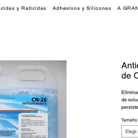
icidas y Raticidas
Adhesivos y Siliconas
A GRA
Ant
de 
Elimina
de solu
persist
aplicar
Tamaño
espuma
en los 
Elegir