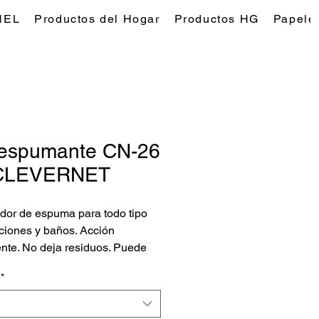
NEL
Productos del Hogar
Productos HG
Papeles
iespumante CN-26
CLEVERNET
dor de espuma para todo tipo
ciones y baños. Acción
ente. No deja residuos. Puede
se por pulverización sobre la
*
 o añadirlo en pequeñas dosis
depósitos de recuperación.